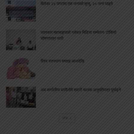
बितेका २४ घण्टामा एक जनाको मृत्यु, २० जना घाइते
पत्रकार महासङ्घको ग्लोबल मिडिया सम्मेलनः टोकियो
घोषणापत्र जारी
विश्व स्तनपान सप्ताह आजदेखि
अब कर्णालीमा घरदैलोमै सवारी चालक अनुमतिपत्र पुर्याइने
लोड