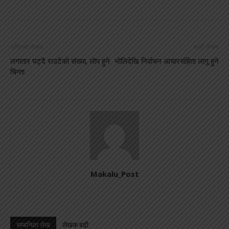
अघिल्लो लेखमा
अर्को लेखमा
लगातार घट्दै राउटेकाे संख्या, लाेप हुने
भोलिदेखि निर्वाचन आचारसंहिता लागू हुने
चिन्ता
Makalu_Post
सम्बन्धित लेख
लेखक बढी