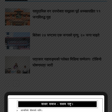
सामुदायिक वन उपभोक्ता समूहका पूर्व अध्यक्षसहित ११
जनाविरुद्ध मुद्दा
बितेका २४ घण्टामा एक जनाको मृत्यु, २० जना घाइते
पत्रकार महासङ्घको ग्लोबल मिडिया सम्मेलनः टोकियो
घोषणापत्र जारी