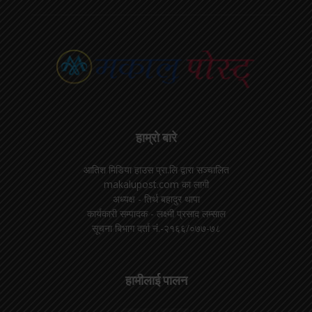
हाम्रो बारे
आतिश मिडिया हाउस प्रा.लि द्वारा सञ्चालित
makalupost.com का लागी
अध्यक्ष - तिर्थ बहादुर थापा
कार्यकारी सम्पादक - लक्ष्मी प्रसाद लम्साल
सूचना बिभाग दर्ता नं.-२१६६/०७७-७८
हामीलाई पालन