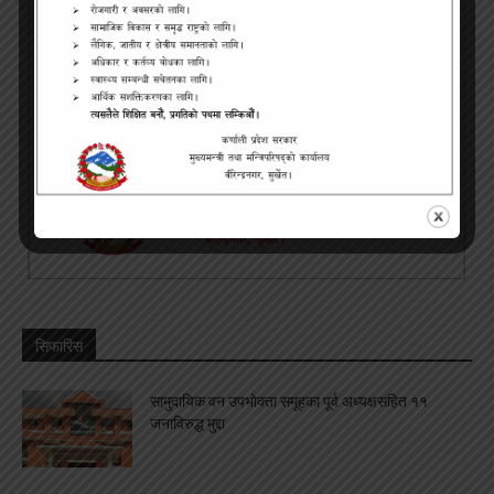
सिफारिस
सामुदायिक वन उपभोक्ता समूहका पूर्व अध्यक्षसहित ११
जनाविरुद्ध मुद्दा