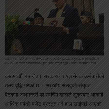
अर्थमन्त्री डा. स्वर्णिम वाग्ले प्रतिनिधिसभा र राष्ट्रिय सभाको संयुक्त बैठकमा शुक्रबार आगामी आर्थिक वर्ष
२०८३/८४ को राजश्व र व्ययको वार्षिक अनुमान (बजेट) प्रस्तुत गर्नुहुँदै । तस्बिर : रत्न श्रेष्ठ / रासस
काठमाडौँ, १५ जेठ। सरकारले राष्ट्रसेवक कर्मचारीको
तलब वृद्धि गरेको छ । सङ्घीय संसद्को संयुक्त
बैठकमा अर्थमन्त्री डा स्वर्णिम वाग्लेले शुक्रबार आगामी
आर्थिक वर्षको बजेट प्रस्तुत गर्दै हाल खाईपाई आएको