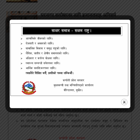
घरजग्गा कारोबारका लागि इजाजतपत्र अनिवार्य