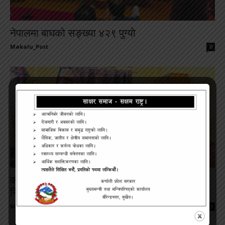
नेपालमा बाघको सङ्ख्या ४२९ पुग्याे
Makalu_Post
-
0
कर्णालीकाे पाँचाैँ मुख्यमन्त्रीमा नेकपाका नेता शाही
नियुक्त
Makalu_Post
-
0