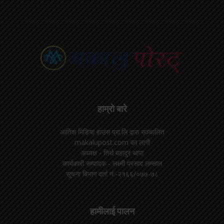
हाम्रो बारे
आतिश मिडिया हाउस प्रा.लि द्वारा सञ्चालित
makalupost.com का लागी
अध्यक्ष - तिर्थ बहादुर थापा
कार्यकारी सम्पादक - लक्ष्मी प्रसाद लम्साल
सूचना बिभाग दर्ता नं.-२१६६/०७७-७८
हामीलाई पालन