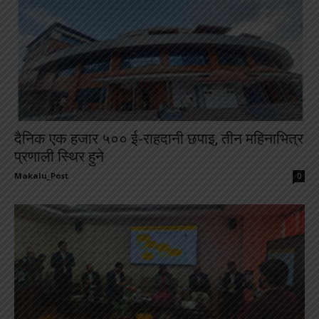
दैनिक एक हजार ५०० ई-राहदानी छपाइ, तीन महिनाभित्र
प्रणाली स्थिर हुने
Makalu_Post
-
0