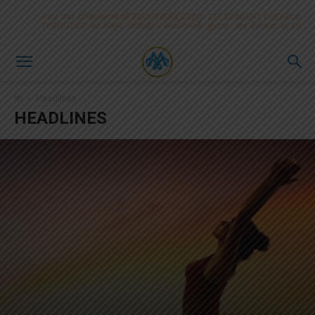
घर
Headlines
HEADLINES