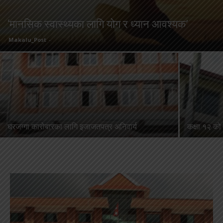
‘मानसिक स्वास्थ्यका लागि योग र ध्यान आवश्यक’
Makalu_Post
-
घरजग्गा कारोबारका लागि इजाजतपत्र अनिवार्य
कक्षा १२ को