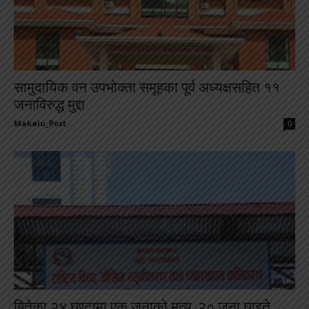
सामुदायिक वन उपभोक्ता समूहका पूर्व अध्यक्षसहित ११
जनाविरुद्ध मुद्दा
Makalu_Post
-
0
बितेका २४ घण्टामा एक जनाको मृत्यु, २० जना घाइते