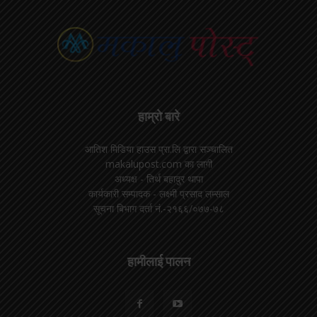
हाम्रो बारे
आतिश मिडिया हाउस प्रा.लि द्वारा सञ्चालित
makalupost.com का लागी
अध्यक्ष - तिर्थ बहादुर थापा
कार्यकारी सम्पादक - लक्ष्मी प्रसाद लम्साल
सूचना बिभाग दर्ता नं.-२१६६/०७७-७८
हामीलाई पालन