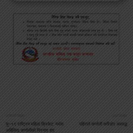
अघिल्लो लेखमा
अर्को लेखमा
यु–१९ राष्ट्रिय महिला क्रिकेट: मधेस
पहिराले कर्णाली करिडोर अवरुद्ध
अविजित, कर्णालीको निरन्तर हार