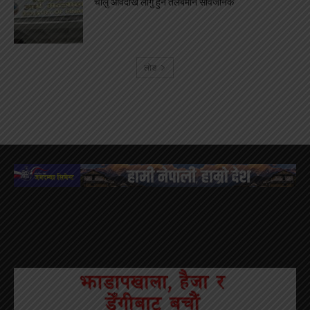
चालु आवदेखि लागु हुने तलबमान सार्वजनिक
लोड