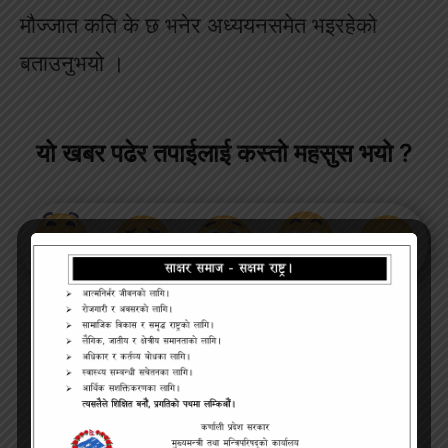
मौज्जात कति के छ भनेर अध्ययनसमेत भइरहेको
बताउनुभयो ।
यो खबर पढेर तपाईलाई कस्तो महसुस भयो ?