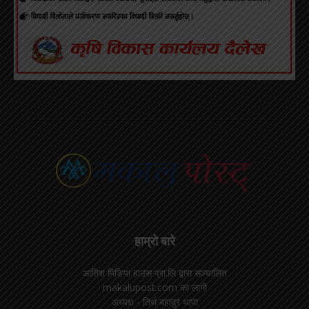
हाम्रो बारे
आतिश मिडिया हाउस प्रा.लि द्वारा सञ्चालित
makalupost.com का लागी
अध्यक्ष - तिर्थ बहादुर थापा