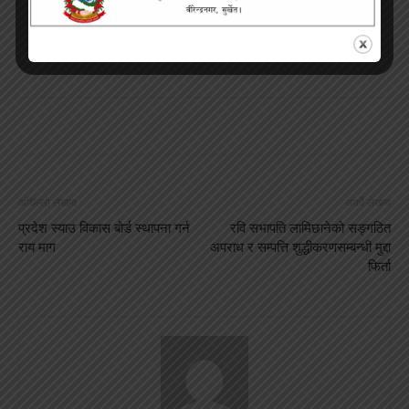
अघिल्लो लेखमा
अर्को लेखमा
प्रदेश स्याउ विकास बोर्ड स्थापना गर्न
रवि सभापति लामिछानेको सङ्गठित
राय माग
अपराध र सम्पत्ति शुद्धीकरणसम्बन्धी मुद्दा
फिर्ता