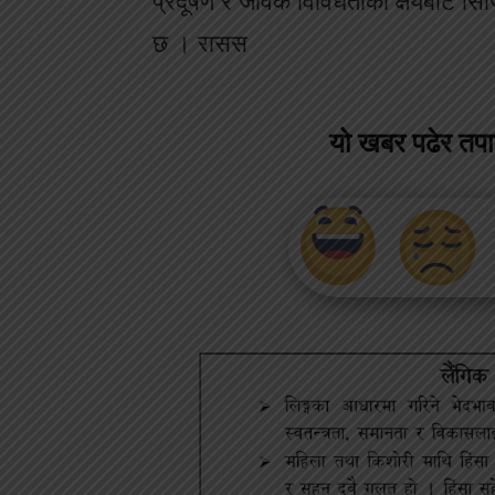
प्रदूषण र जैविक विविधताको क्षयबाट सि
छ । रासस
यो खबर पढेर तप