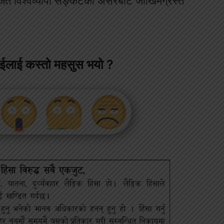
र्जित विश्वव्यापी सङ्कटका असरबाट जोखिमग्रस्त
ाईलाई कस्तो महसुस भयो ?