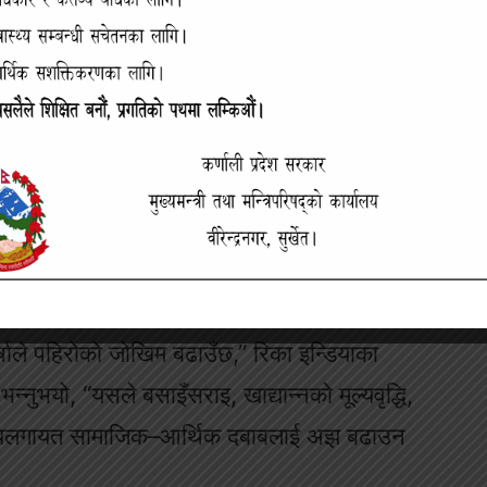
ले दक्षिण एसियाभर विपद् योजना तथा प्रतिकार्य
“मनसुनको बढ्दो अनिश्चितताले समन्वयसम्बन्धी
डका जल तथा विपद् जोखिम न्यूनीकरण प्रमुख नीरा
तयारीका लागि सरकार, प्राविधिक निकाय र स्थानीय
 ।”
्जा प्रणालीमाथि बढ्दो दबाबका साथै ग्रामीण र
ाई पनि औँल्याएको छ ।
षाले पहिरोको जोखिम बढाउँछ,” रिका इन्डियाका
न्नुभयो, “यसले बसाइँसराइ, खाद्यान्नको मूल्यवृद्धि,
वरोधलगायत सामाजिक–आर्थिक दबाबलाई अझ बढाउन