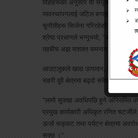
विज्ञहरूका अनुसार यी संयुक्त जोखिमहरू
व्यवस्थापनलाई जटिल बनाइरहेका छन् । 
चुनौतीहरू सिर्जना गरिरहेको छ,” इसिमो
श्रेष्ठ प्रधानले भन्नुभयो, “अबको पूर्व
तहबीच अझ सशक्त समन्वय आवश्यक छ
आउटलुकले खाद्य उत्पादन, जलस्रोत र ऊर
सहरी दुवै क्षेत्रमा बढ्दो संवेदनशीलताल
“लामो सुक्खा अवधिपछि हुने अनियमित वर्
प्रमुख कार्यकारी अधिकृत रनित चटर्जीले भ
ऊर्जा सङ्कट तथा पर्यटन क्षेत्रमा अ
सक्छ ।”