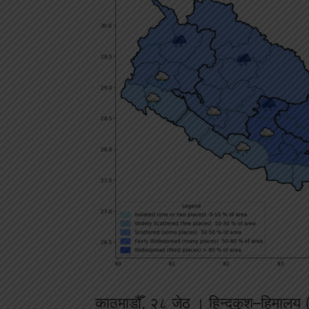
काठमाडौँ, २८ जेठ । हिन्दुकुश–हिमालय 