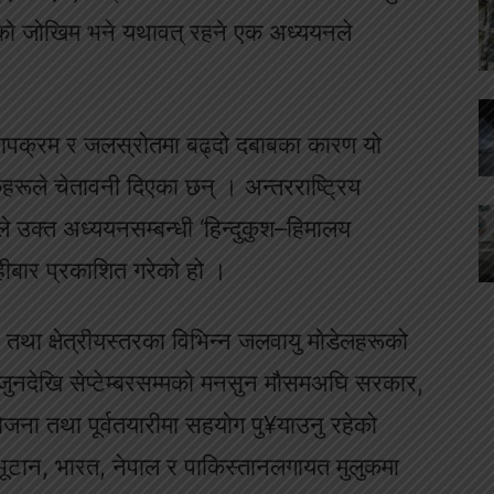
िपद्को जोखिम भने यथावत् रहने एक अध्ययनले
ो तापक्रम र जलस्रोतमा बढ्दो दबाबका कारण यो
िकहरूले चेतावनी दिएका छन् । अन्तरराष्ट्रिय
े उक्त अध्ययनसम्बन्धी ‘हिन्दुकुश–हिमालय
ार प्रकाशित गरेको हो ।
 क्षेत्रीयस्तरका विभिन्न जलवायु मोडेलहरूको
य जुनदेखि सेप्टेम्बरसम्मको मनसुन मौसमअघि सरकार,
जना तथा पूर्वतयारीमा सहयोग पु¥याउनु रहेको
टान, भारत, नेपाल र पाकिस्तानलगायत मुलुकमा