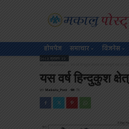
Makalu
Post
होमपेज
समाचार
विजनेस
२०८३ श्रावण २२
घर
Headlines
यस वर्ष हिन्दुकुश क्षेत्रमा कम मनसुनी वर्षा तर ज
यस वर्ष हिन्दुकुश क
द्वारा
Makalu_Post
-
75