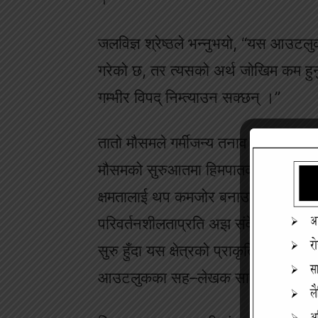
जलविज्ञ श्रेष्ठले भन्नुभयो, “यस आउटलु
गरेको छ, तर त्यसको अर्थ जोखिम कम हुन
गम्भीर विपद् निम्त्याउन सक्छन् ।”
तातो मौसमले गर्मीजन्य तनाव बढाउने र 
मौसमको सुरुआतमा हिमपातको स्थायित्व 
क्षमतालाई थप कमजोर बनाउनेछ, जसले नदी
परिवर्तनशीलताप्रति अझ संवेदनशील बन
सुरु हुँदा यस क्षेत्रको प्राकृतिक मौस
आउटलुकका सह–लेखक सार्थक श्रेष्ठले 