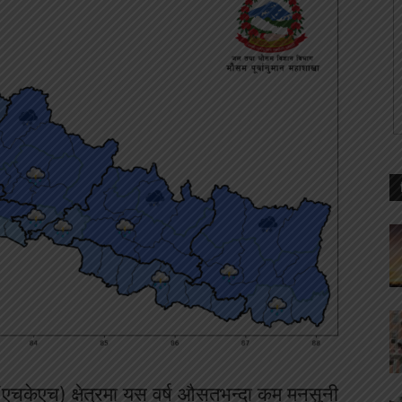
(एचकेएच) क्षेत्रमा यस वर्ष औसतभन्दा कम मनसुनी