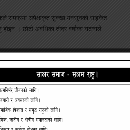
कले समग्रमा अपेक्षाकृत सुक्खा मनसुनको सङ्केत
ु होइन । छोटो अवधिका तीव्र वर्षाका घटनाले
पानीको उपलब्धता घटाउने सम्भावना पनि रहेको छ ।
कम रहनुले यस क्षेत्रको प्राकृतिक जल सञ्चय
 प्रणाली र भू–जल पुनर्भरणलाई वर्षाको
ाउनेछ । “हिमपात लामो समयसम्म नटिक्नुले मनसुन
मी जल सञ्चय क्षमता घटेको अवस्थालाई जनाउँछ,”
भन्नुभयो ।