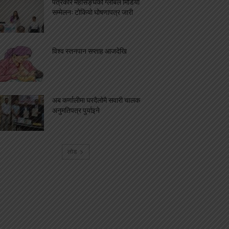
पत्रकार महासङ्घको ग्लोबल मिडिया
सम्मेलनः टोकियो घोषणापत्र जारी
विश्व स्तनपान सप्ताह आजदेखि
अब कर्णालीमा घरदैलोमै सवारी चालक
अनुमतिपत्र पुर्याइने
लोड