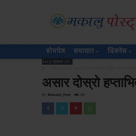
Makalu
Post
होमपेज
समाचार
विजनेस
२०८३ श्रावण २१
घर
Headlines
असार दोस्रो हप्ताभित्र एसइईको नतिजा सार्वजन
असार दोस्रो हप्ताभ
द्वारा
Makalu_Post
-
581