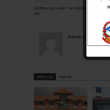
अघिल्लो लेखमा
पेट्रोलियम पदार्थ अन्वेषण : चार महिनाभित्र उत्खनन पूरा गर्न
लक्ष्य
Makalu_Post
सम्बन्धित लेख
लेखक बढी