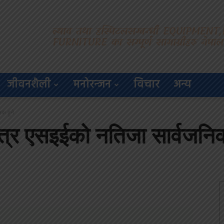
जीवनशैली
मनोरन्जन
विचार
अन्य
िक हुने
ित्र एसइईको नतिजा सार्वजनिक