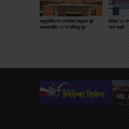
सामुदायिक वन उपभोक्ता समूहका पूर्व
बितेका २४ घण
अध्यक्षसहित ११ जनाविरुद्ध मुद्दा
जना घाइते