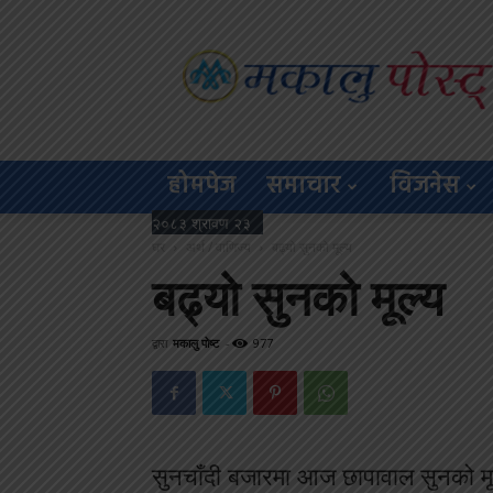
Makalu
Post
होमपेज
समाचार
विजनेस
२०८३ श्रावण २३
घर
अर्थ / वाणिज्य
बढ्यो सुनको मूल्य
बढ्यो सुनको मूल्य
द्वारा
मकालु पोष्ट
-
977
सुनचाँदी बजारमा आज छापावाल सुनको म