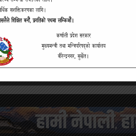
क सामान्य अङ्कले बढ्यो
नेप्से परिसूचकमा झिनो अङ्कको गिरावट