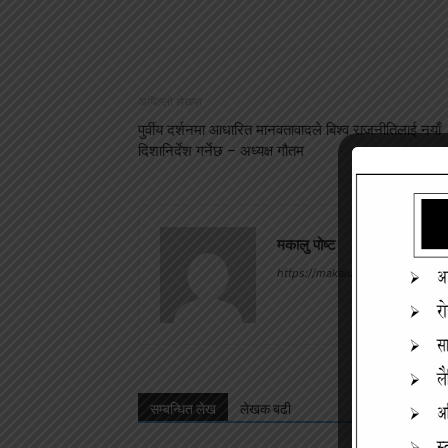
अघिल्लो लेखमा
पुर्वीय दर्शनमा आधारित मानवतावादले बिश्व राजनीतिलाई नयाँ
दिशानिर्देश गर्नेछ – अध्यक्ष गौतम
मकालु पोष्ट
https://makalupost.com
सम्बन्धित लेख
लेखक बढी