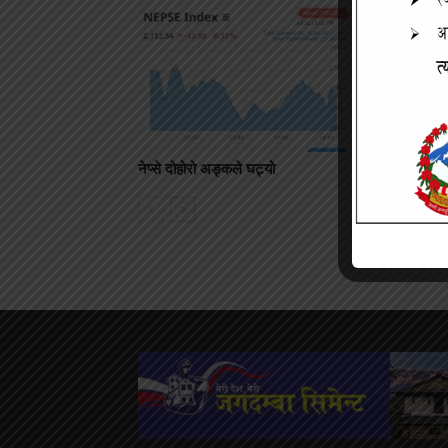
नेप्से दोहोरो अङ्कले घट्यो
नेप्से परिसूच