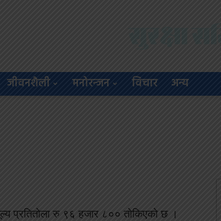
जीवनशैली
मनोरन्जन
विचार
अन्य
ूल्य प्रतितोला रु ९६ हजार ८०० तोकिएको छ ।