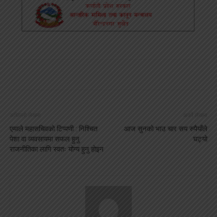
अघिल्लो लेखमा
अर्को लेखमा
एमाले महासचिवको टिप्पणी : निश्चित
आज सुनको भाउ चार सय रुपैयाँले
पेशा वा व्यवसायमा सफल हुनु
घट्यो
राजनीतिका लागि स्वतः योग्य हुनु होइन