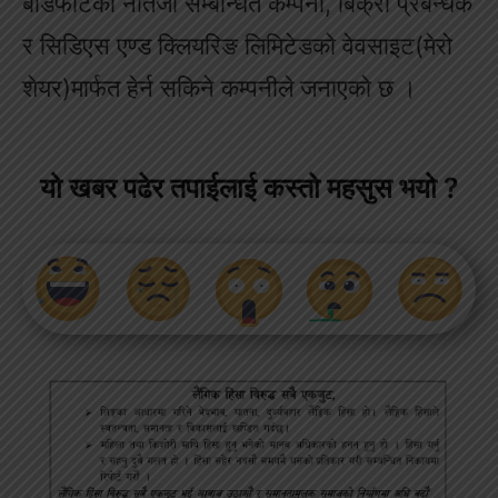
बाँडफाँटको नतिजा सम्बन्धित कम्पनी, बिक्री प्रबन्धक
र सिडिएस एण्ड क्लियरिङ लिमिटेडको वेवसाइट(मेरो
शेयर)मार्फत हेर्न सकिने कम्पनीले जनाएको छ ।
यो खबर पढेर तपाईलाई कस्तो महसुस भयो ?